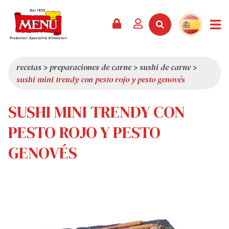
PRODUCTOS +
RECETAS
REVISTA
EVENTOS
NOTICIAS +
EMPRESA +
CONTACTO
VÍDEOS
CATÁLOGO
ÚLTIMAS NOVEDADES
QUIÉNES SOMOS
recetas
>
preparaciones de carne
>
sushi de carne
>
sushi mini trendy con pesto rojo y pesto genovés
SERVICIOS
PREMIOS
CALIDAD
RESEÑA DE LA PRENSA
VALORES
SUSHI MINI TRENDY CON
CURIOSIDADES
PESTO ROJO Y PESTO
SHOWROOM
GENOVÉS
TRABAJA CON NOSOTROS