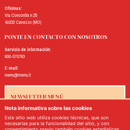
Oficinas:
Via Concordia n.25
41032 Cavezzo (MO)
PONTE EN CONTACTO CON NOSOTROS
Servicio de información:
800-070783
E-mail:
menu@menu.it
NEWSLETTER MENÙ
Nota informativa sobre las cookies
Este sitio web utiliza cookies técnicas, que son
necesarias para la funcionalidad del sitio, y con
Sí, me gustaría recibir el boletín de noticias de Menù
*
consentimiento previo también cookies estadísticas