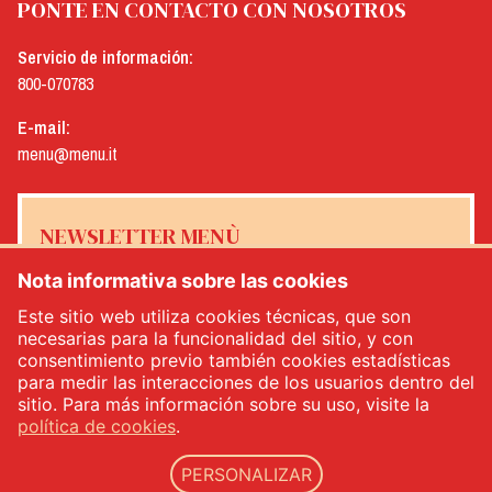
PONTE EN CONTACTO CON NOSOTROS
Servicio de información:
800-070783
E-mail:
menu@menu.it
NEWSLETTER MENÙ
Nota informativa sobre las cookies
Este sitio web utiliza cookies técnicas, que son
necesarias para la funcionalidad del sitio, y con
Sí, me gustaría recibir el boletín de noticias de Menù
*
consentimiento previo también cookies estadísticas
para medir las interacciones de los usuarios dentro del
sitio. Para más información sobre su uso, visite la
INSCRÍBETE
política de cookies
.
PERSONALIZAR