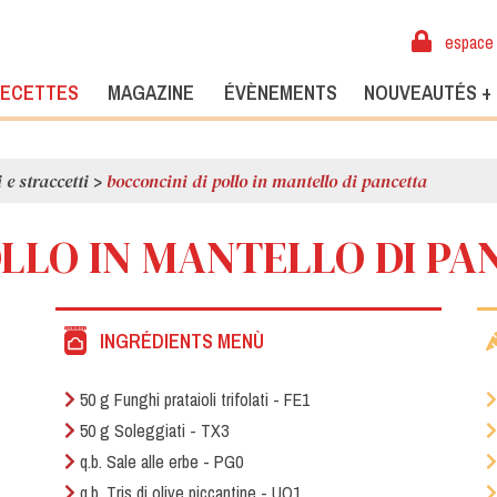
espace 
ECETTES
MAGAZINE
ÉVÈNEMENTS
NOUVEAUTÉS +
 e straccetti
>
bocconcini di pollo in mantello di pancetta
OLLO IN MANTELLO DI PA
INGRÉDIENTS MENÙ
50 g Funghi prataioli trifolati - FE1
50 g Soleggiati - TX3
q.b. Sale alle erbe - PG0
q.b. Tris di olive piccantine - UO1