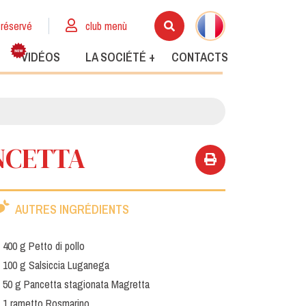
réservé
club menù
VIDÉOS
LA SOCIÉTÉ +
CONTACTS
NCETTA
AUTRES INGRÉDIENTS
400 g Petto di pollo
100 g Salsiccia Luganega
50 g Pancetta stagionata Magretta
1 rametto Rosmarino