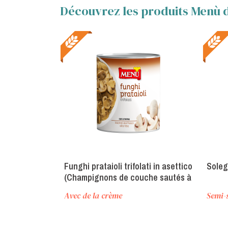
Découvrez les produits Menù d
Funghi prataioli trifolati in asettico
Soleg
(Champignons de couche sautés à
l'ail et au persil sous atmosphère
Avec de la crème
Semi-
aseptique)