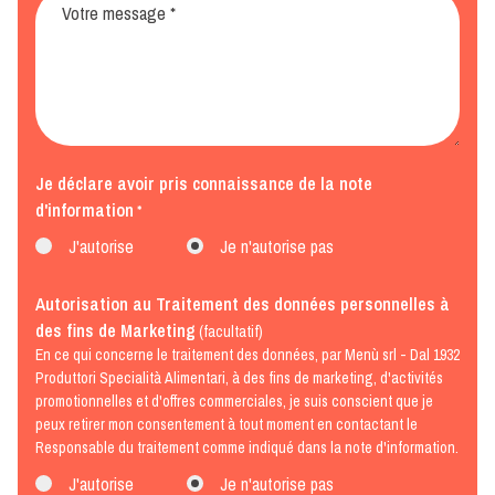
Je déclare avoir pris connaissance de la
note
d'information
*
J'autorise
Je n'autorise pas
Autorisation au Traitement des données personnelles à
des fins de Marketing
(facultatif)
En ce qui concerne le traitement des données, par Menù srl - Dal 1932
Produttori Specialità Alimentari, à des fins de marketing, d'activités
promotionnelles et d'offres commerciales, je suis conscient que je
peux retirer mon consentement à tout moment en contactant le
Responsable du traitement comme indiqué dans la note d'information.
J'autorise
Je n'autorise pas