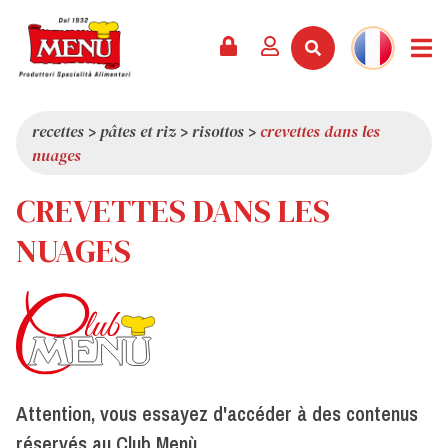
PRODUITS +
RECETTES
MAGAZINE
ÉVÈNEMENTS
NOUVEAUTÉS +
LA SOCIÉTÉ +
CONTACTS
VIDÉOS
CATALOGUE
DERNIÈRES NOUVEAUTÉS
QUI SOMMES-NOUS
recettes
>
pâtes et riz
>
risottos
>
crevettes dans les
nuages
SERVICES
PRIX
QUALITÉ
CREVETTES DANS LES
REVUE DE PRESSE
VALEURS
CURIOSITÉS
NUAGES
SHOWROOM
TRAVAILLEZ AVEC NOUS
Attention, vous essayez d'accéder à des contenus
réservés au Club Menù.