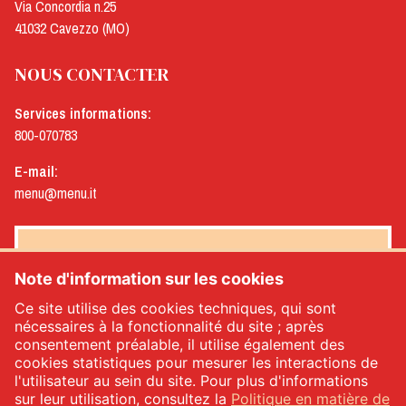
Via Concordia n.25
41032 Cavezzo (MO)
NOUS CONTACTER
Services informations:
800-070783
E-mail:
menu@menu.it
NEWSLETTER MENÙ
Note d'information sur les cookies
Ce site utilise des cookies techniques, qui sont
nécessaires à la fonctionnalité du site ; après
consentement préalable, il utilise également des
Oui, je souhaite recevoir la newsletter de Menù
*
cookies statistiques pour mesurer les interactions de
l'utilisateur au sein du site. Pour plus d'informations
sur leur utilisation, consultez la
Politique en matière de
INSCRIVEZ-VOUS