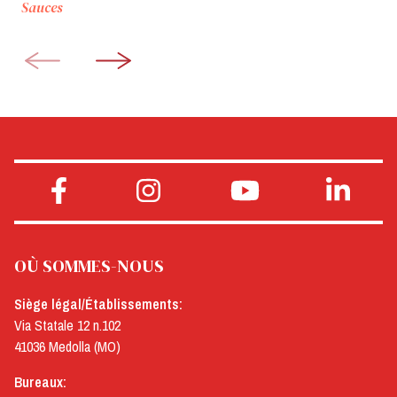
Sauces
OÙ SOMMES-NOUS
Siège légal/Établissements:
Via Statale 12 n.102
41036 Medolla (MO)
Bureaux: