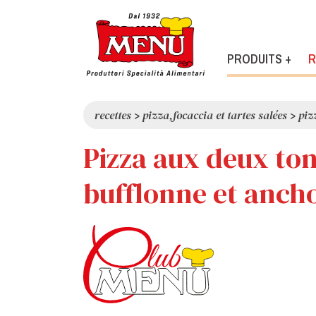
PRODUITS +
R
recettes
>
pizza,focaccia et tartes salées
>
piz
Pizza aux deux tom
bufflonne et ancho