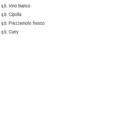
q.b. Vino bianco
q.b. Cipolla
q.b. Prezzemolo fresco
q.b. Curry