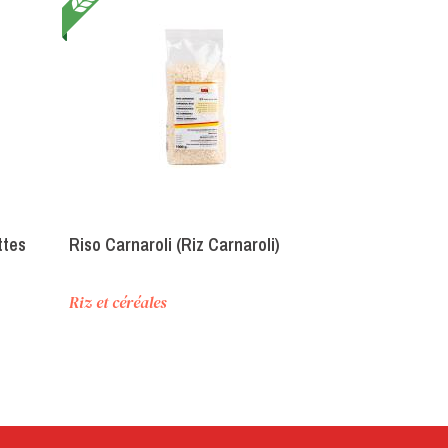
ttes
Riso Carnaroli (Riz Carnaroli)
Superbrodo m
(Bouillon de 
« Casamia »)
Riz et céréales
Bouillons