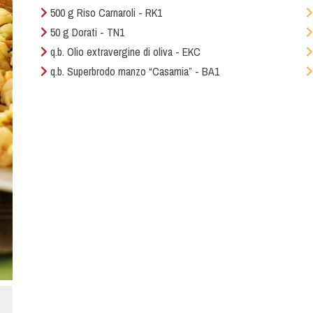
500 g Riso Carnaroli - RK1
50 g Dorati - TN1
q.b. Olio extravergine di oliva - EKC
q.b. Superbrodo manzo “Casamia” - BA1