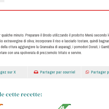
r qualche minuto. Preparare il Brodo utilizzando il prodotto Menù secondo l
lio extravergine di oliva; incorporare il riso e lasciarlo tostare, quindi bag
ella cttura aggiungere la Gransalsa di asparagi, i pomodori Dorati, i Gamber
are con una spolverata di prezzemolo tritato e servire.
gez sur X
Partager par courriel
Partager 
e cette recette: