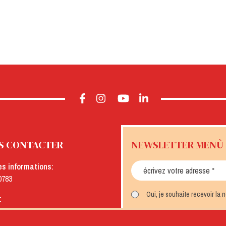
S CONTACTER
NEWSLETTER MENÙ
es informations:
0783
Oui, je souhaite recevoir la
:
menu.it
INSCRIVEZ-VOUS