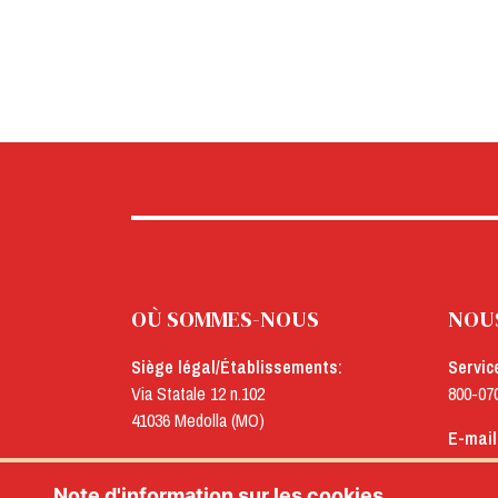
OÙ SOMMES-NOUS
NOU
Siège légal/Établissements:
Servic
Via Statale 12 n.102
800-07
41036 Medolla (MO)
E-mail
Bureaux:
menu@
Via Concordia n.25
Note d'information sur les cookies