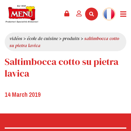
PRODUITS +
RECETTES
MAGAZINE
ÉVÈNEMENTS
NOUVEAUTÉS +
LA SOCIÉTÉ +
CONTACTS
VIDÉOS
CATALOGUE
DERNIÈRES NOUVEAUTÉS
QUI SOMMES-NOUS
vidéos
>
école de cuisine
>
produits
>
saltimbocca cotto
su pietra lavica
SERVICES
PRIX
QUALITÉ
Saltimbocca cotto su pietra
REVUE DE PRESSE
VALEURS
CURIOSITÉS
lavica
SHOWROOM
TRAVAILLEZ AVEC NOUS
14 March 2019