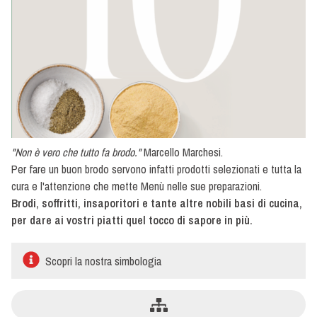
in
Polvere
Preparati
per
Cucina
Olio,
pepe
e
sale
"Non è vero che tutto fa brodo."
Marcello Marchesi.
Aceto
Per fare un buon brodo servono infatti prodotti selezionati e tutta la
cura e l'attenzione che mette Menù nelle sue preparazioni.
Brodi, soffritti, insaporitori e tante altre nobili basi di cucina,
per dare ai vostri piatti quel tocco di sapore in più.
Scopri la nostra simbologia