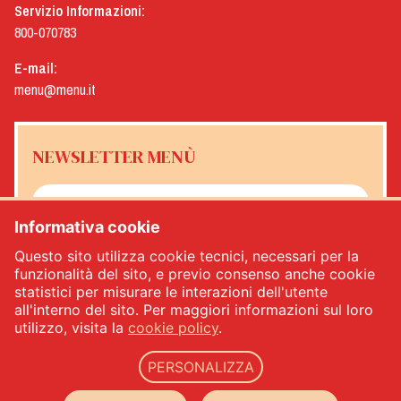
Servizio Informazioni:
800-070783
E-mail:
menu@menu.it
NEWSLETTER MENÙ
Informativa cookie
Sì, desidero ricevere la newsletter Menù
*
Questo sito utilizza cookie tecnici, necessari per la
funzionalità del sito, e previo consenso anche cookie
statistici per misurare le interazioni dell'utente
ISCRIVITI
all'interno del sito. Per maggiori informazioni sul loro
utilizzo, visita la
cookie policy
.
PERSONALIZZA
Menù srl - Dal 1932 Produttori Specialità Alimentari - PIVA: IT00333120368 - REA
00333120368 - Capitale sociale 1.000.000,00 -
privacy
-
cookie policy
-
web agency