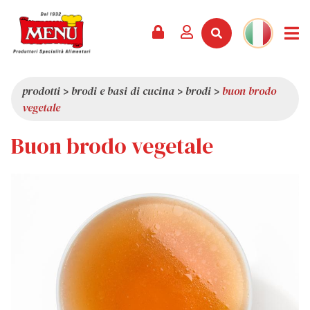
PRODOTTI +
RICETTE
RIVISTA
EVENTI
NEWS +
AZIENDA +
CONTATTI
VIDEO
CATALOGO
ULTIME NOVITÀ
CHI SIAMO
prodotti
>
brodi e basi di cucina
>
brodi
>
buon brodo
vegetale
SERVIZI
PREMI
QUALITÀ
Buon brodo vegetale
RASSEGNA STAMPA
VALORI
CURIOSITÀ
SHOWROOM
LAVORA CON NOI