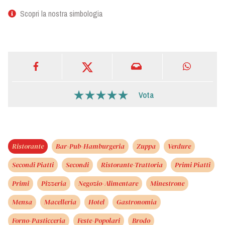
Scopri la nostra simbologia
Vota
Ristorante
Bar-Pub-Hamburgeria
Zuppa
Verdure
Secondi Piatti
Secondi
Ristorante-Trattoria
Primi Piatti
Primi
Pizzeria
Negozio-Alimentare
Minestrone
Mensa
Macelleria
Hotel
Gastronomia
Forno-Pasticceria
Feste-Popolari
Brodo