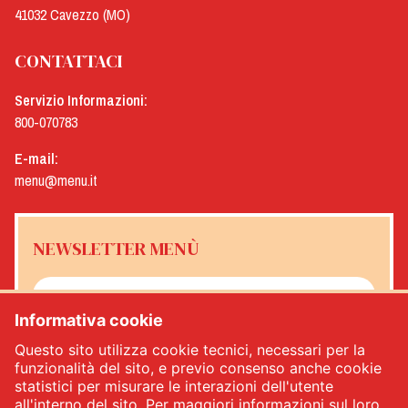
41032 Cavezzo (MO)
CONTATTACI
Servizio Informazioni:
800-070783
E-mail:
menu@menu.it
NEWSLETTER MENÙ
Informativa cookie
Sì, desidero ricevere la newsletter Menù
*
Questo sito utilizza cookie tecnici, necessari per la
funzionalità del sito, e previo consenso anche cookie
statistici per misurare le interazioni dell'utente
ISCRIVITI
all'interno del sito. Per maggiori informazioni sul loro