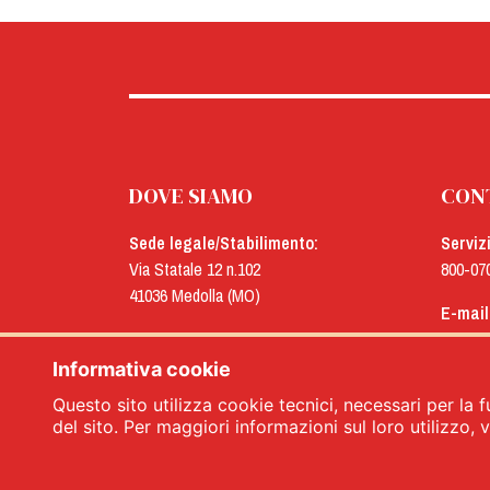
DOVE SIAMO
CON
Sede legale/Stabilimento:
Serviz
Via Statale 12 n.102
800-07
41036 Medolla (MO)
E-mail
Uffici:
menu@
Via Concordia n.25
Informativa cookie
41032 Cavezzo (MO)
Questo sito utilizza cookie tecnici, necessari per la f
del sito. Per maggiori informazioni sul loro utilizzo, vi
Menù srl - Dal 1932 Produttori Specia