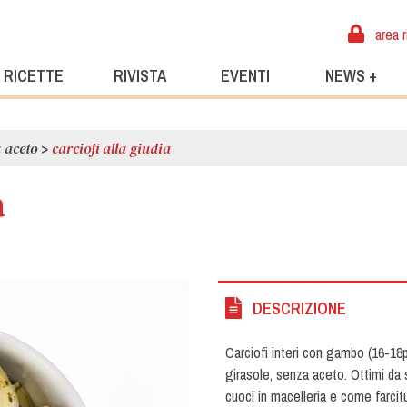
area r
RICETTE
RIVISTA
EVENTI
NEWS +
 aceto
>
carciofi alla giudia
a
DESCRIZIONE
Carciofi interi con gambo (16-18p
girasole, senza aceto. Ottimi da s
cuoci in macelleria e come farci