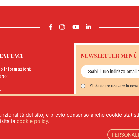
TATTACI
NEWSLETTER MENÙ
io Informazioni:
0783
Sì, desidero ricevere la new
:
menu.it
ISCRIVITI
unzionalità del sito, e previo consenso anche cookie statistic
sita la
cookie policy
.
PERSONAL
lità Alimentari - PIVA: IT00333120368 - REA 00333120368 - Capitale sociale 1.000.000,00 -
privacy