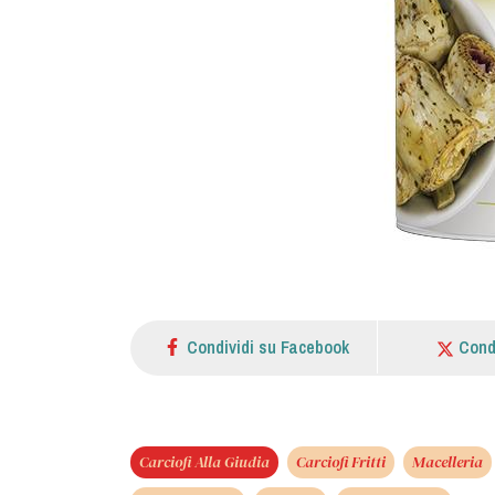
Condividi su Facebook
Cond
Carciofi Alla Giudia
Carciofi Fritti
Macelleria