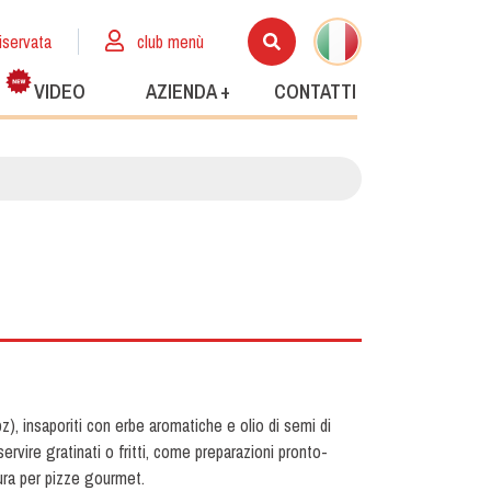
iservata
club menù
VIDEO
AZIENDA +
CONTATTI
z), insaporiti con erbe aromatiche e olio di semi di
ervire gratinati o fritti, come preparazioni pronto-
tura per pizze gourmet.