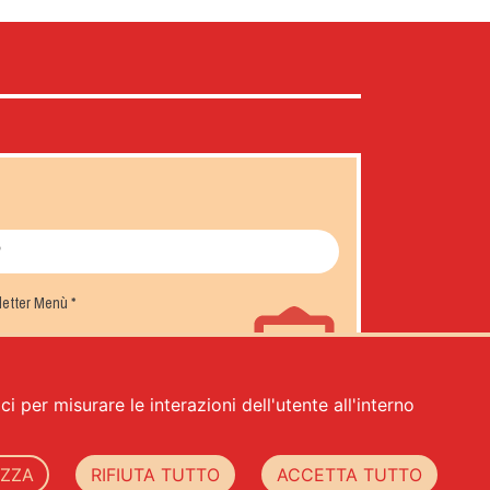
sletter Menù
*
i per misurare le interazioni dell'utente all'interno
IZZA
RIFIUTA TUTTO
ACCETTA TUTTO
-
cookie policy
-
web agency Datacode