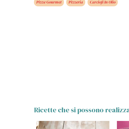
Pizze Gourmet
Pizzeria
Carciofi In Olio
Ricette che si possono realiz