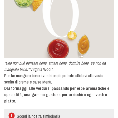
salse
a
base
maionese
Salse
urban
-
Street
food
"Uno non può pensare bene, amare bene, dormire bene, se non ha
mangiato bene."
Virginia Woolf.
Per far mangiare bene i vostri ospiti potrete affidarvi alla vasta
scelta di creme e salse Menù.
Dai formaggi alle verdure, passando per erbe aromatiche e
specialità, una gamma gustosa per arricchire ogni vostro
piatto.
Scopri la nostra simbologia