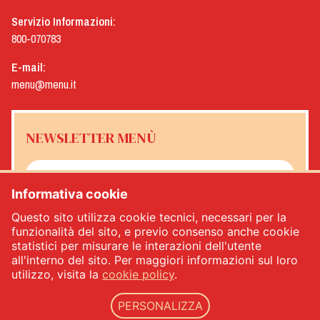
Servizio Informazioni:
800-070783
E-mail:
menu@menu.it
NEWSLETTER MENÙ
Informativa cookie
Sì, desidero ricevere la newsletter Menù
*
Questo sito utilizza cookie tecnici, necessari per la
funzionalità del sito, e previo consenso anche cookie
statistici per misurare le interazioni dell'utente
ISCRIVITI
all'interno del sito. Per maggiori informazioni sul loro
utilizzo, visita la
cookie policy
.
PERSONALIZZA
Menù srl - Dal 1932 Produttori Specialità Alimentari - PIVA: IT00333120368 - REA