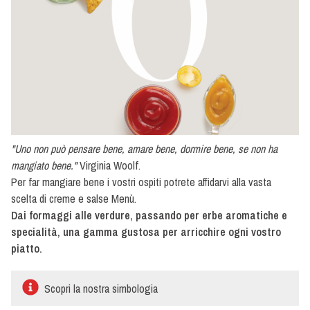
salse
a
base
maionese
Salse
urban
-
Street
food
"Uno non può pensare bene, amare bene, dormire bene, se non ha
mangiato bene."
Virginia Woolf.
Per far mangiare bene i vostri ospiti potrete affidarvi alla vasta
scelta di creme e salse Menù.
Dai formaggi alle verdure, passando per erbe aromatiche e
specialità, una gamma gustosa per arricchire ogni vostro
piatto.
Scopri la nostra simbologia