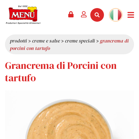
PRODOTTI +
RICETTE
RIVISTA
EVENTI
NEWS +
AZIENDA +
CONTATTI
VIDEO
CATALOGO
ULTIME NOVITÀ
CHI SIAMO
prodotti
>
creme e salse
>
creme speciali
>
grancrema di
porcini con tartufo
SERVIZI
PREMI
QUALITÀ
Grancrema di Porcini con
RASSEGNA STAMPA
VALORI
CURIOSITÀ
tartufo
SHOWROOM
LAVORA CON NOI