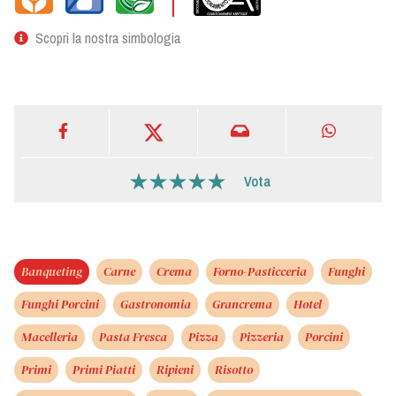
Scopri la nostra simbologia
Vota
Banqueting
Carne
Crema
Forno-Pasticceria
Funghi
Funghi Porcini
Gastronomia
Grancrema
Hotel
Macelleria
Pasta Fresca
Pizza
Pizzeria
Porcini
Primi
Primi Piatti
Ripieni
Risotto