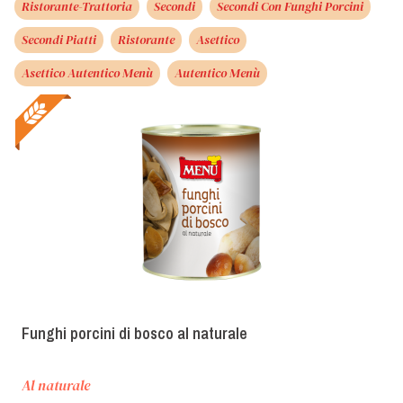
Ristorante-Trattoria
Secondi
Secondi Con Funghi Porcini
Secondi Piatti
Ristorante
Asettico
Asettico Autentico Menù
Autentico Menù
Funghi porcini di bosco al naturale
Al naturale