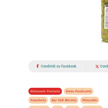
Condividi su Facebook
Cond
Ristorante-Trattoria
Forno-Pasticceria
Panetteria
Bar-Pub-Birreria
Pistacchio