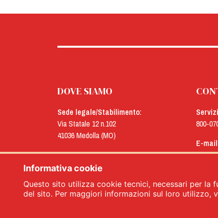
DOVE SIAMO
CON
Sede legale/Stabilimento:
Serviz
Via Statale 12 n.102
800-07
41036 Medolla (MO)
E-mail
Uffici:
menu@
Via Concordia n.25
Informativa cookie
41032 Cavezzo (MO)
Questo sito utilizza cookie tecnici, necessari per la f
del sito. Per maggiori informazioni sul loro utilizzo, vi