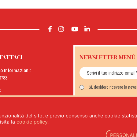
TATTACI
NEWSLETTER MENÙ
io Informazioni:
0783
Sì, desidero ricevere la new
:
menu.it
ISCRIVITI
unzionalità del sito, e previo consenso anche cookie statistic
sita la
cookie policy
.
PERSONAL