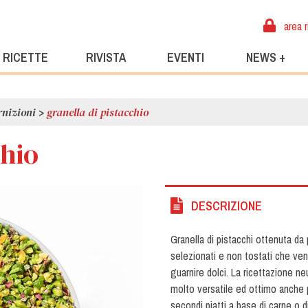
area r
RICETTE
RIVISTA
EVENTI
NEWS +
rnizioni
>
granella di pistacchio
chio
DESCRIZIONE
Granella di pistacchi ottenuta da
selezionati e non tostati che ven
guarnire dolci. La ricettazione n
molto versatile ed ottimo anche 
secondi piatti a base di carne o 