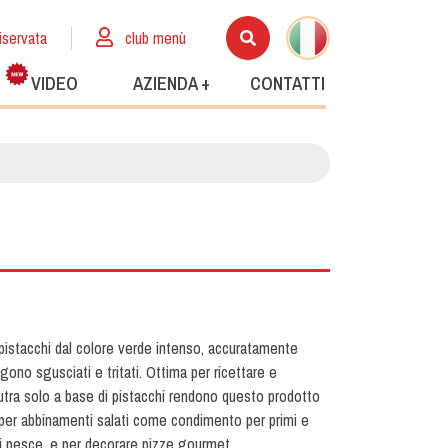
iservata
club menù
VIDEO
AZIENDA +
CONTATTI
 pistacchi dal colore verde intenso, accuratamente
gono sgusciati e tritati. Ottima per ricettare e
eutra solo a base di pistacchi rendono questo prodotto
per abbinamenti salati come condimento per primi e
di pesce, e per decorare pizze gourmet