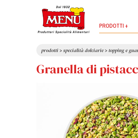
PRODOTTI +
prodotti
>
specialità dolciarie
>
topping e gua
Granella di pistac