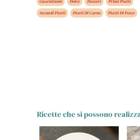
Guarnizioni
Dolce
Dessert
Primi Piatti
Secondi Piatti
Piatti Di Carne
Piatti Di Pesce
Ricette che si possono realiz