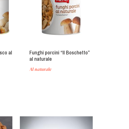
sco al
Funghi porcini “Il Boschetto”
Funghi prataio
al naturale
Al naturale
Al naturale