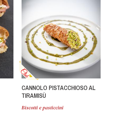
CANNOLO PISTACCHIOSO AL
CANNOLO SI
TIRAMISÙ
FARCIA DI 
Biscotti e pasticcini
Biscotti e past