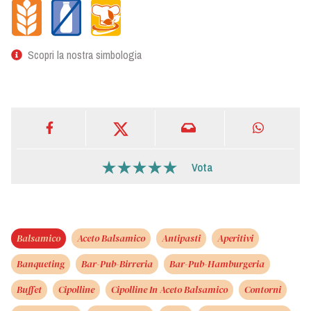
Scopri la nostra simbologia
Vota
Balsamico
Aceto Balsamico
Antipasti
Aperitivi
Banqueting
Bar-Pub-Birreria
Bar-Pub-Hamburgeria
Buffet
Cipolline
Cipolline In Aceto Balsamico
Contorni