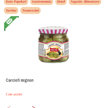
Feste-Popolari
Gastronomia
Hotel
Negozio-Alimentare
Tartine
Tramezzini
Carciofi mignon
Con aceto