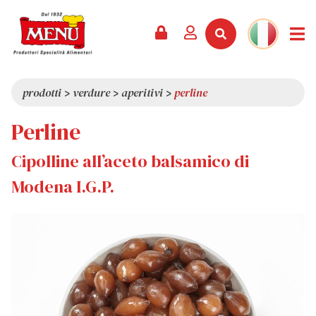
PRODOTTI +
RICETTE
RIVISTA
EVENTI
NEWS +
AZIENDA +
CONTATTI
VIDEO
CATALOGO
ULTIME NOVITÀ
CHI SIAMO
prodotti
>
verdure
>
aperitivi
>
perline
SERVIZI
PREMI
QUALITÀ
Perline
RASSEGNA STAMPA
VALORI
Cipolline all’aceto balsamico di
CURIOSITÀ
Modena I.G.P.
SHOWROOM
LAVORA CON NOI