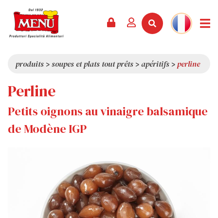
PRODUITS +
RECETTES
MAGAZINE
ÉVÈNEMENTS
NOUVEAUTÉS +
LA SOCIÉTÉ +
CONTACTS
VIDÉOS
CATALOGUE
DERNIÈRES NOUVEAUTÉS
QUI SOMMES-NOUS
produits
>
soupes et plats tout prêts
>
apéritifs
>
perline
SERVICES
PRIX
QUALITÉ
Perline
REVUE DE PRESSE
VALEURS
Petits oignons au vinaigre balsamique
CURIOSITÉS
de Modène IGP
SHOWROOM
TRAVAILLEZ AVEC NOUS