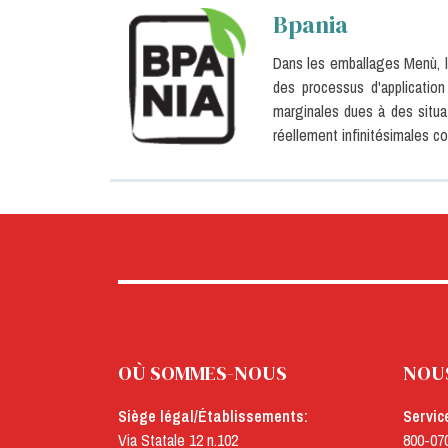
Bpania
Dans les emballages Menù, le
des processus d'application
marginales dues à des situa
réellement infinitésimales co
OÙ SOMMES-NOUS
NOU
Siège légal/Établissements:
Servic
Via Statale 12 n.102
800-07