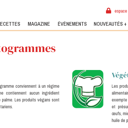
espace 
ECETTES
MAGAZINE
ÉVÈNEMENTS
NOUVEAUTÉS +
ctogrammes
Végé
togramme conviennent à un régime
Les prod
 ne contiennent aucun ingrédient
alimenta
de palme. Les produits végans sont
exempte d
ariens.
et présu
œufs, mie
huile de 