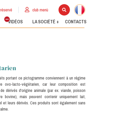
réservé
club menù
VIDÉOS
LA SOCIÉTÉ +
CONTACTS
tarien
uits portant ce pictogramme conviennent à un régime
ire ovo-lacto-végétarien, car leur composition est
e dérivés d'origine animale (par ex. viande, poisson
re bovine), mais peuvent contenir uniquement lait,
l et leurs dérivés. Ces produits sont également sans
palme.