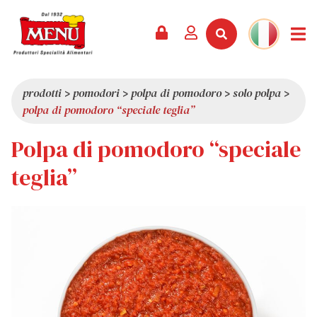
PRODOTTI +
RICETTE
RIVISTA
EVENTI
NEWS +
AZIENDA +
CONTATTI
VIDEO
CATALOGO
ULTIME NOVITÀ
CHI SIAMO
prodotti
>
pomodori
>
polpa di pomodoro
>
solo polpa
>
polpa di pomodoro “speciale teglia”
SERVIZI
PREMI
QUALITÀ
Polpa di pomodoro “speciale
RASSEGNA STAMPA
VALORI
CURIOSITÀ
teglia”
SHOWROOM
LAVORA CON NOI