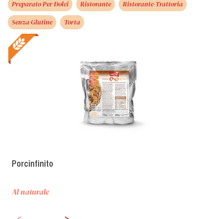
Preparato Per Dolci
Ristorante
Ristorante-Trattoria
Senza Glutine
Torta
Porcinfinito
Al naturale