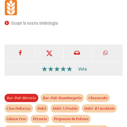
Scopri la nostra simbologia
Vota
Bar-Pub-Birreria
Bar-Pub-Hamburgeria
Cheesecake
Ciao Dolcezza
Dolci
Dolci A Freddo
Dolci Al Cucchiaio
Gluten Free
Pizzeria
Preparato In Polvere