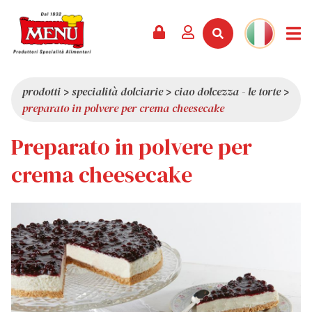
PRODOTTI +
RICETTE
RIVISTA
EVENTI
NEWS +
AZIENDA +
CONTATTI
VIDEO
CATALOGO
ULTIME NOVITÀ
CHI SIAMO
prodotti
>
specialità dolciarie
>
ciao dolcezza - le torte
>
preparato in polvere per crema cheesecake
SERVIZI
PREMI
QUALITÀ
Preparato in polvere per
RASSEGNA STAMPA
VALORI
CURIOSITÀ
crema cheesecake
SHOWROOM
LAVORA CON NOI