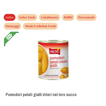
Salsa
Salsa Verde
Condimento
Bolliti
Prezzemolo
Formaggi
Menù Evolution Fresh
Pomodori pelati gialli interi nel loro succo