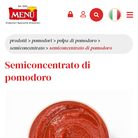
PRODOTTI +
RICETTE
RIVISTA
EVENTI
NEWS +
AZIENDA +
CONTATTI
VIDEO
CATALOGO
ULTIME NOVITÀ
CHI SIAMO
prodotti
>
pomodori
>
polpa di pomodoro
>
semiconcentrato
>
semiconcentrato di pomodoro
SERVIZI
PREMI
QUALITÀ
Semiconcentrato di
RASSEGNA STAMPA
VALORI
CURIOSITÀ
pomodoro
SHOWROOM
LAVORA CON NOI