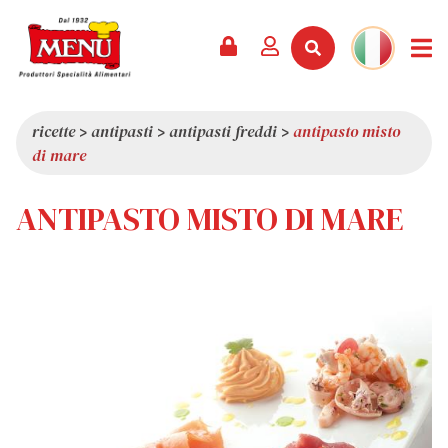
PRODOTTI +
RICETTE
RIVISTA
EVENTI
NEWS +
AZIENDA +
CONTATTI
VIDEO
CATALOGO
ULTIME NOVITÀ
CHI SIAMO
ricette
>
antipasti
>
antipasti freddi
>
antipasto misto
di mare
SERVIZI
PREMI
QUALITÀ
RASSEGNA STAMPA
VALORI
ANTIPASTO MISTO DI MARE
CURIOSITÀ
SHOWROOM
LAVORA CON NOI