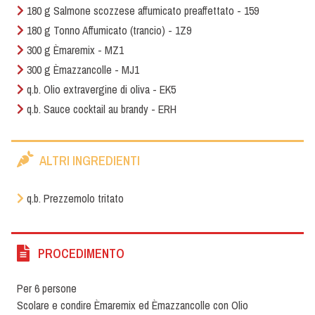
180 g Salmone scozzese affumicato preaffettato - 159
180 g Tonno Affumicato (trancio) - 1Z9
300 g Èmaremix - MZ1
300 g Èmazzancolle - MJ1
q.b. Olio extravergine di oliva - EK5
q.b. Sauce cocktail au brandy - ERH
ALTRI INGREDIENTI
q.b. Prezzemolo tritato
PROCEDIMENTO
Per 6 persone
Scolare e condire Èmaremix ed Èmazzancolle con Olio