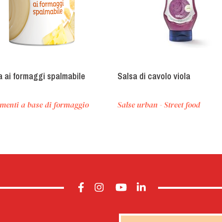
 ai formaggi spalmabile
Salsa di cavolo viola
menti a base di formaggio
Salse urban - Street food