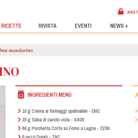
area r
RICETTE
RIVISTA
EVENTI
NEWS +
 bun mandarino
INO
INGREDIENTI MENÙ
10 g Crema ai formaggi spalmabile - EM1
15 g Salsa di cavolo viola - XX0X
60 g Porchetta Cotta su Forno a Legna - 2Z9X
6 pezzi Dorati - TN1