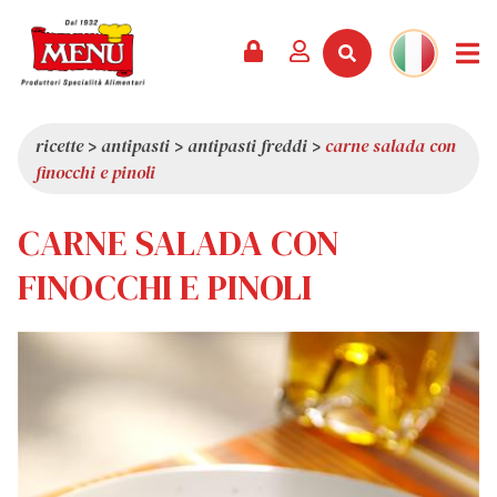
PRODOTTI +
RICETTE
RIVISTA
EVENTI
NEWS +
AZIENDA +
CONTATTI
VIDEO
CATALOGO
ULTIME NOVITÀ
CHI SIAMO
ricette
>
antipasti
>
antipasti freddi
>
carne salada con
finocchi e pinoli
SERVIZI
PREMI
QUALITÀ
RASSEGNA STAMPA
VALORI
CARNE SALADA CON
CURIOSITÀ
FINOCCHI E PINOLI
SHOWROOM
LAVORA CON NOI