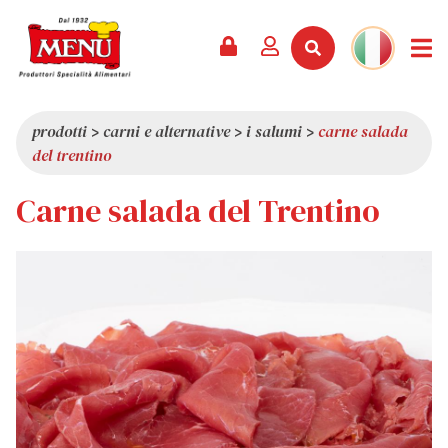
PRODOTTI +
RICETTE
RIVISTA
EVENTI
NEWS +
AZIENDA +
CONTATTI
VIDEO
CATALOGO
ULTIME NOVITÀ
CHI SIAMO
prodotti
>
carni e alternative
>
i salumi
>
carne salada
del trentino
SERVIZI
PREMI
QUALITÀ
Carne salada del Trentino
RASSEGNA STAMPA
VALORI
CURIOSITÀ
SHOWROOM
LAVORA CON NOI