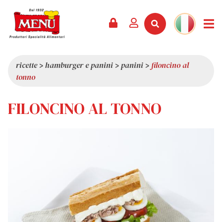
PRODOTTI +
RICETTE
RIVISTA
EVENTI
NEWS +
AZIENDA +
CONTATTI
VIDEO
CATALOGO
ULTIME NOVITÀ
CHI SIAMO
ricette
>
hamburger e panini
>
panini
>
filoncino al
tonno
SERVIZI
PREMI
QUALITÀ
RASSEGNA STAMPA
VALORI
FILONCINO AL TONNO
CURIOSITÀ
SHOWROOM
LAVORA CON NOI