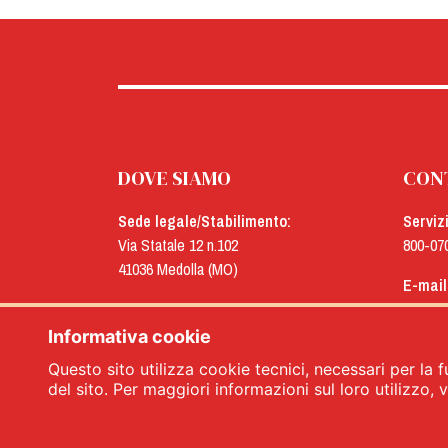
DOVE SIAMO
CON
Sede legale/Stabilimento:
Serviz
Via Statale 12 n.102
800-07
41036 Medolla (MO)
E-mail
Uffici:
menu@
Via Concordia n.25
Informativa cookie
41032 Cavezzo (MO)
Questo sito utilizza cookie tecnici, necessari per la f
del sito. Per maggiori informazioni sul loro utilizzo, vi
Menù srl - Dal 1932 Produttori Specia