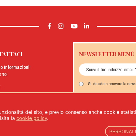
TATTACI
NEWSLETTER MENÙ
io Informazioni:
0783
Sì, desidero ricevere la new
:
menu.it
ISCRIVITI
unzionalità del sito, e previo consenso anche cookie statistic
sita la
cookie policy
.
PERSONAL
lità Alimentari - PIVA: IT00333120368 - REA 00333120368 - Capitale sociale 1.000.000,00 -
privacy