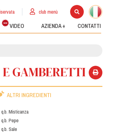
iservata
club menù
VIDEO
AZIENDA +
CONTATTI
I E GAMBERETTI
ALTRI INGREDIENTI
q.b. Misticanza
q.b. Pepe
q.b. Sale