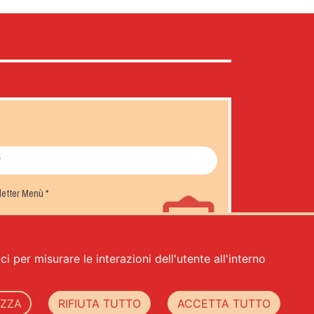
sletter Menù
*
i per misurare le interazioni dell'utente all'interno
IZZA
RIFIUTA TUTTO
ACCETTA TUTTO
-
cookie policy
-
web agency Datacode