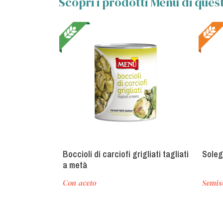
Scopri i prodotti Menù di quest
Boccioli di carciofi grigliati tagliati
Soleg
a metà
Con aceto
Semis