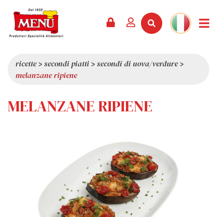
PRODOTTI +
RICETTE
RIVISTA
EVENTI
NEWS +
AZIENDA +
CONTATTI
VIDEO
CATALOGO
ULTIME NOVITÀ
CHI SIAMO
ricette
>
secondi piatti
>
secondi di uova/verdure
>
melanzane ripiene
SERVIZI
PREMI
QUALITÀ
RASSEGNA STAMPA
VALORI
MELANZANE RIPIENE
CURIOSITÀ
SHOWROOM
LAVORA CON NOI