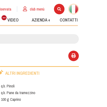
iservata
club menù
VIDEO
AZIENDA +
CONTATTI
ALTRI INGREDIENTI
q.b. Pinoli
q.b. Pane da tramezzino
100 g Caprino