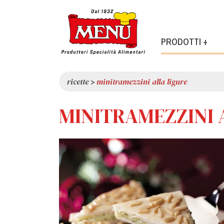
PRODOTTI +
ricette
>
minitramezzini alla ligure
MINITRAMEZZINI 