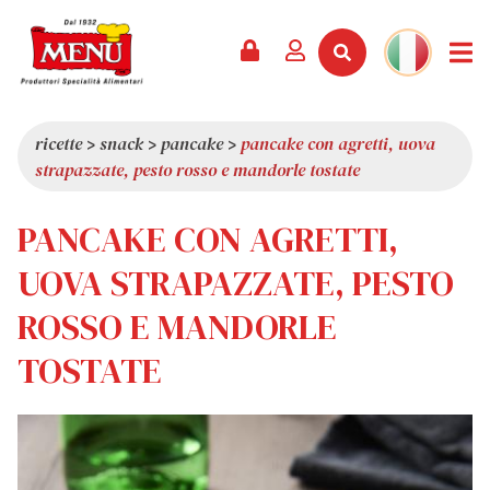
PRODOTTI +
RICETTE
RIVISTA
EVENTI
NEWS +
AZIENDA +
CONTATTI
VIDEO
CATALOGO
ULTIME NOVITÀ
CHI SIAMO
ricette
>
snack
>
pancake
>
pancake con agretti, uova
strapazzate, pesto rosso e mandorle tostate
SERVIZI
PREMI
QUALITÀ
RASSEGNA STAMPA
VALORI
PANCAKE CON AGRETTI,
CURIOSITÀ
UOVA STRAPAZZATE, PESTO
SHOWROOM
ROSSO E MANDORLE
LAVORA CON NOI
TOSTATE