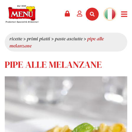
PRODOTTI +
RICETTE
RIVISTA
EVENTI
NEWS +
AZIENDA +
CONTATTI
VIDEO
CATALOGO
ULTIME NOVITÀ
CHI SIAMO
ricette
>
primi piatti
>
paste asciutte
>
pipe alle
melanzane
SERVIZI
PREMI
QUALITÀ
RASSEGNA STAMPA
VALORI
PIPE ALLE MELANZANE
CURIOSITÀ
SHOWROOM
LAVORA CON NOI