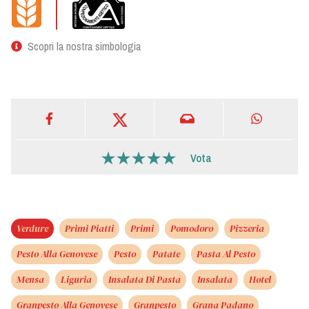
Scopri la nostra simbologia
Vota
Verdure
Primi Piatti
Primi
Pomodoro
Pizzeria
Pesto Alla Genovese
Pesto
Patate
Pasta Al Pesto
Mensa
Liguria
Insalata Di Pasta
Insalata
Hotel
Granpesto Alla Genovese
Granpesto
Grana Padano