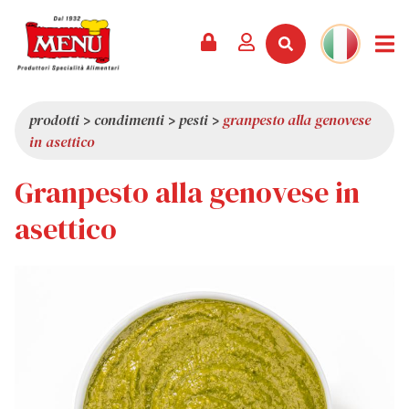
PRODOTTI +
RICETTE
RIVISTA
EVENTI
NEWS +
AZIENDA +
CONTATTI
VIDEO
CATALOGO
ULTIME NOVITÀ
CHI SIAMO
prodotti
>
condimenti
>
pesti
>
granpesto alla genovese
in asettico
SERVIZI
PREMI
QUALITÀ
Granpesto alla genovese in
RASSEGNA STAMPA
VALORI
CURIOSITÀ
asettico
SHOWROOM
LAVORA CON NOI