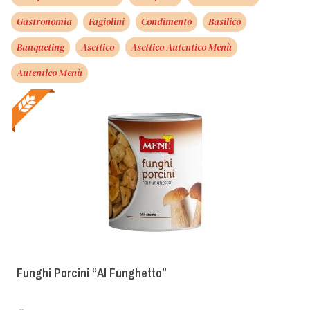
Gastronomia
Fagiolini
Condimento
Basilico
Banqueting
Asettico
Asettico Autentico Menù
Autentico Menù
Funghi Porcini “Al Funghetto”