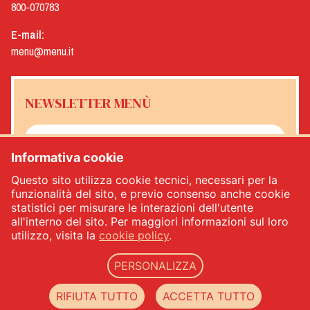
800-070783
E-mail:
menu@menu.it
NEWSLETTER MENÙ
Informativa cookie
Sì, desidero ricevere la newsletter Menù
*
Questo sito utilizza cookie tecnici, necessari per la
funzionalità del sito, e previo consenso anche cookie
statistici per misurare le interazioni dell'utente
ISCRIVITI
all'interno del sito. Per maggiori informazioni sul loro
utilizzo, visita la
cookie policy
.
PERSONALIZZA
Menù srl - Dal 1932 Produttori Specialità Alimentari - PIVA: IT00333120368 - REA
00333120368 - Capitale sociale 1.000.000,00 -
privacy
-
cookie policy
-
web agency
RIFIUTA TUTTO
ACCETTA TUTTO
Datacode