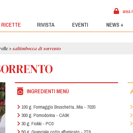
area r
RICETTE
RIVISTA
EVENTI
NEWS +
relle
>
saltimbocca di sorrento
 SORRENTO
INGREDIENTI MENÙ
100 g. Formaggio Bruschetta...Mia - 7020
300 g. Pomodorina - CA0K
30 g. Fiokki - PC0
50 g. Guanciale cotto affumicato - 2T9