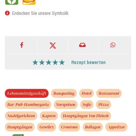
Endecken Sie unsere Symbolik
Rezept bewerten
Lebensmittelgeschäft
Banqueting
Hotel
Restaurant
Bar-Pub-Hamburgeria
Vorspeisen
Soße
Pizza
Nudelgerichten
Kapern
Hauptgängen Von Fleisch
Hauptgängen
Gewürz
Croutons
Beilagen
Appetizer