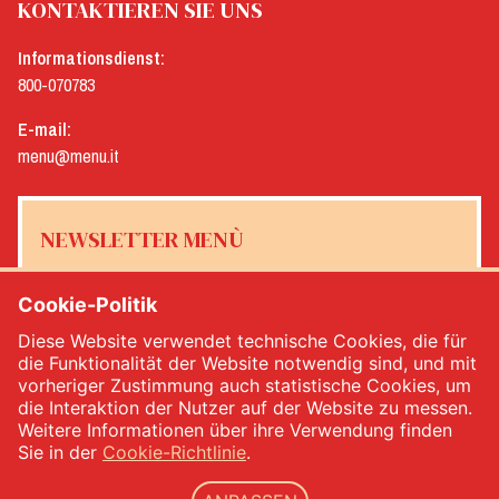
KONTAKTIEREN SIE UNS
Informationsdienst:
800-070783
E-mail:
menu@menu.it
NEWSLETTER MENÙ
Cookie-Politik
Diese Website verwendet technische Cookies, die für
Ja, ich möchte den Newsletter von Menù erhalten
*
die Funktionalität der Website notwendig sind, und mit
vorheriger Zustimmung auch statistische Cookies, um
die Interaktion der Nutzer auf der Website zu messen.
MELDEN SIE SICH AN
Weitere Informationen über ihre Verwendung finden
Sie in der
Cookie-Richtlinie
.