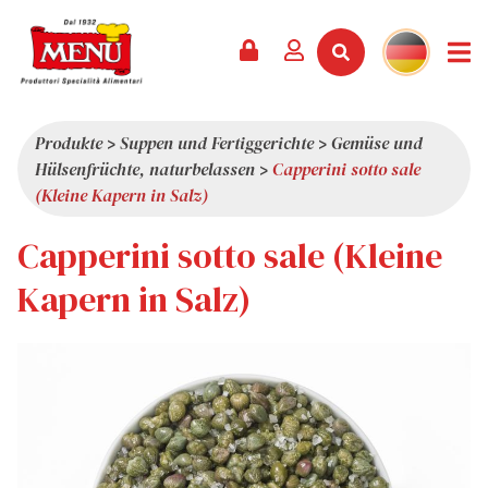
PRODUKTE +
REZEPTE
MAGAZIN
VERANSTALTUNGEN
NEWS +
FIRMA +
KONTAKT
VIDEOS
KATALOG
NEUHEITEN
ÜBER UNS
Produkte
>
Suppen und Fertiggerichte
>
Gemüse und
Hülsenfrüchte, naturbelassen
>
Capperini sotto sale
SERVICES
PRÄMIEN
QUALITÄT
(Kleine Kapern in Salz)
PRESSESCHAU
WERTE
Capperini sotto sale (Kleine
INTERESSANTES
Kapern in Salz)
SHOWROOM
ARBEITEN SIE MIT UNS