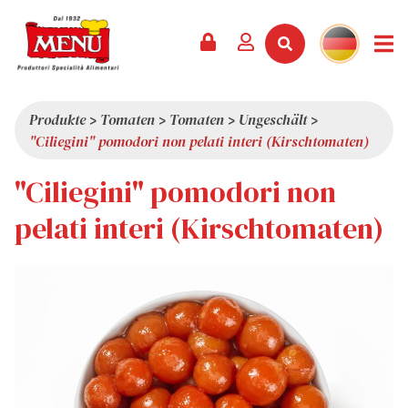
PRODUKTE +
REZEPTE
MAGAZIN
VERANSTALTUNGEN
NEWS +
FIRMA +
KONTAKT
VIDEOS
KATALOG
NEUHEITEN
ÜBER UNS
Produkte
>
Tomaten
>
Tomaten
>
Ungeschält
>
"Ciliegini" pomodori non pelati interi (Kirschtomaten)
SERVICES
PRÄMIEN
QUALITÄT
"Ciliegini" pomodori non
PRESSESCHAU
WERTE
INTERESSANTES
pelati interi (Kirschtomaten)
SHOWROOM
ARBEITEN SIE MIT UNS