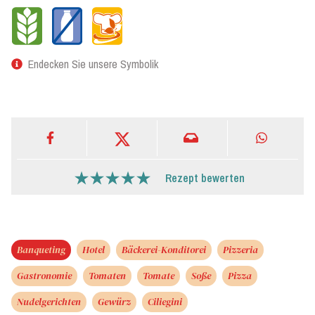
Endecken Sie unsere Symbolik
Rezept bewerten
Banqueting
Hotel
Bäckerei-Konditorei
Pizzeria
Gastronomie
Tomaten
Tomate
Soße
Pizza
Nudelgerichten
Gewürz
Ciliegini