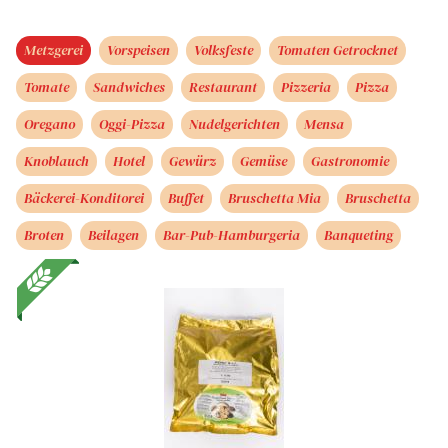
Metzgerei
Vorspeisen
Volksfeste
Tomaten Getrocknet
Tomate
Sandwiches
Restaurant
Pizzeria
Pizza
Oregano
Oggi-Pizza
Nudelgerichten
Mensa
Knoblauch
Hotel
Gewürz
Gemüse
Gastronomie
Bäckerei-Konditorei
Buffet
Bruschetta Mia
Bruschetta
Broten
Beilagen
Bar-Pub-Hamburgeria
Banqueting