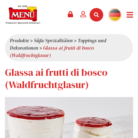
PRODUKTE +
REZEPTE
MAGAZIN
VERANSTALTUNGEN
NEWS +
FIRMA +
KONTAKT
VIDEOS
KATALOG
NEUHEITEN
ÜBER UNS
Produkte
>
Süße Spezialitäten
>
Toppings und
Dekorationen
>
Glassa ai frutti di bosco
SERVICES
PRÄMIEN
QUALITÄT
(Waldfruchtglasur)
PRESSESCHAU
WERTE
Glassa ai frutti di bosco
INTERESSANTES
(Waldfruchtglasur)
SHOWROOM
ARBEITEN SIE MIT UNS