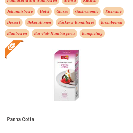
Pannacotta Mit Waldbeeren
Mensa
Kuchen
Johannisbeere
Hotel
Glasse
Gastronomie
Eiscreme
Dessert
Dekorationen
Bäckerei-Konditorei
Brombeeren
Blaubeeren
Bar-Pub-Hamburgeria
Banqueting
Panna Cotta