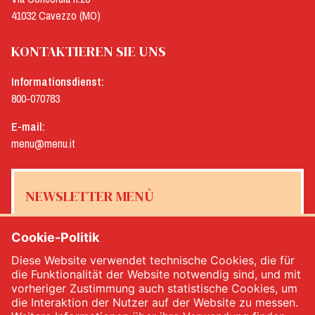
41032 Cavezzo (MO)
KONTAKTIEREN SIE UNS
Informationsdienst:
800-070783
E-mail:
menu@menu.it
NEWSLETTER MENÙ
Cookie-Politik
Diese Website verwendet technische Cookies, die für
Ja, ich möchte den Newsletter von Menù erhalten
*
die Funktionalität der Website notwendig sind, und mit
vorheriger Zustimmung auch statistische Cookies, um
die Interaktion der Nutzer auf der Website zu messen.
MELDEN SIE SICH AN