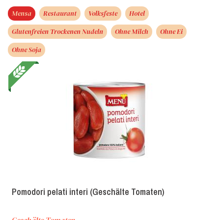
Mensa
Restaurant
Volksfeste
Hotel
Glutenfreien Trockenen Nudeln
Ohne Milch
Ohne Ei
Ohne Soja
Pomodori pelati interi (Geschälte Tomaten)
Geschälte Tomaten