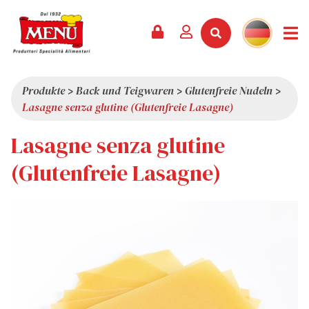
PRODUKTE +
REZEPTE
MAGAZIN
VERANSTALTUNGEN
NEWS +
FIRMA +
KONTAKT
VIDEOS
KATALOG
NEUHEITEN
ÜBER UNS
Produkte
>
Back und Teigwaren
>
Glutenfreie Nudeln
>
Lasagne senza glutine (Glutenfreie Lasagne)
SERVICES
PRÄMIEN
QUALITÄT
Lasagne senza glutine
PRESSESCHAU
WERTE
INTERESSANTES
(Glutenfreie Lasagne)
SHOWROOM
ARBEITEN SIE MIT UNS