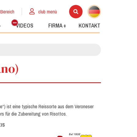
 Bereich
club menù
+
VIDEOS
FIRMA +
KONTAKT
ano)
e“) ist eine typische Reissorte aus dem Veroneser
rs für die Zubereitung von Risottos.
EIS