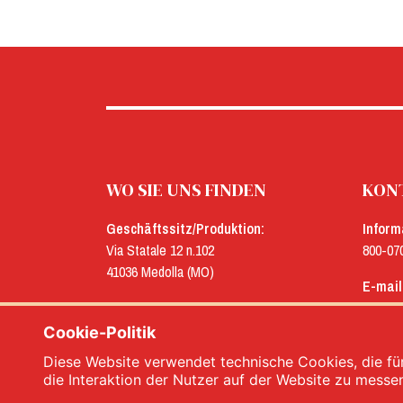
WO SIE UNS FINDEN
KONT
Geschäftssitz/Produktion:
Inform
Via Statale 12 n.102
800-07
41036 Medolla (MO)
E-mail
Verwaltung:
menu@
Via Concordia n.25
Cookie-Politik
41032 Cavezzo (MO)
Diese Website verwendet technische Cookies, die für
die Interaktion der Nutzer auf der Website zu messe