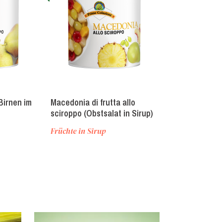
Birnen im
Macedonia di frutta allo
Macedonia Tro
sciroppo (Obstsalat in Sirup)
sciroppo (Tro
Obstsalat im 
Früchte in Sirup
Früchte in Sir