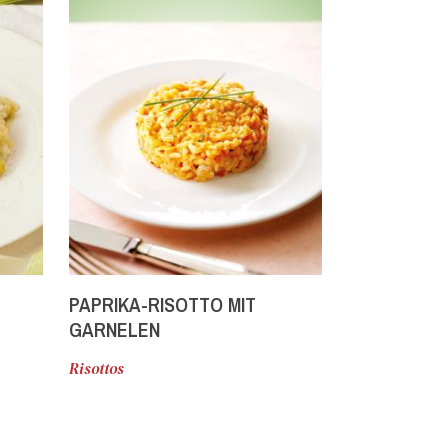
PAPRIKA-RISOTTO MIT
STEINPILZ-
GARNELEN
Risottos
Risottos