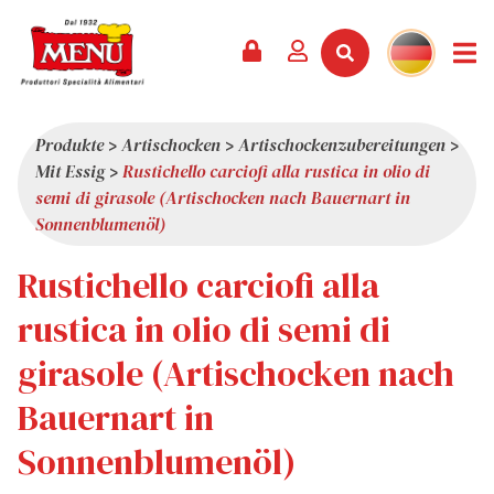
PRODUKTE +
REZEPTE
MAGAZIN
VERANSTALTUNGEN
NEWS +
FIRMA +
KONTAKT
VIDEOS
KATALOG
NEUHEITEN
ÜBER UNS
Produkte
>
Artischocken
>
Artischockenzubereitungen
>
Mit Essig
>
Rustichello carciofi alla rustica in olio di
SERVICES
PRÄMIEN
QUALITÄT
semi di girasole (Artischocken nach Bauernart in
PRESSESCHAU
WERTE
Sonnenblumenöl)
INTERESSANTES
Rustichello carciofi alla
SHOWROOM
rustica in olio di semi di
ARBEITEN SIE MIT UNS
girasole (Artischocken nach
Bauernart in
Sonnenblumenöl)