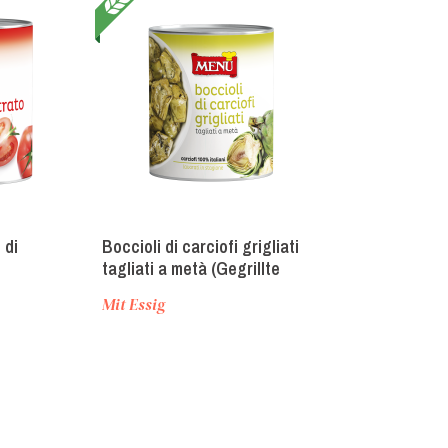
 di
Boccioli di carciofi grigliati
Solofungo Pok
tagliati a metà (Gegrillte
Pilzsorten, na
atenmark)
Artischockenknospen)
Mit Essig
Naturbelassen