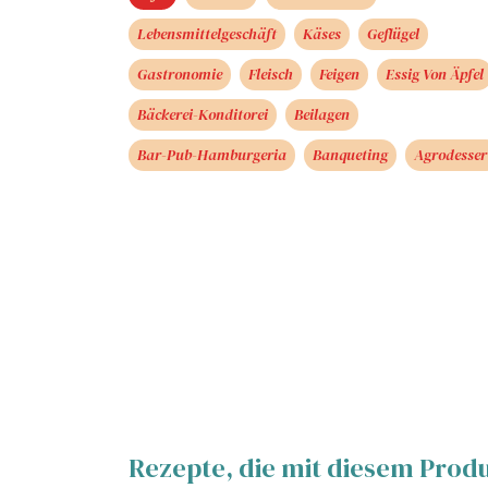
Lebensmittelgeschäft
Käses
Geflügel
Gastronomie
Fleisch
Feigen
Essig Von Äpfel
Bäckerei-Konditorei
Beilagen
Bar-Pub-Hamburgeria
Banqueting
Agrodesser
Rezepte, die mit diesem Prod