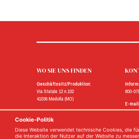
WO SIE UNS FINDEN
KONT
Geschäftssitz/Produktion:
Inform
Via Statale 12 n.102
800-07
41036 Medolla (MO)
E-mail
Verwaltung:
menu@
Via Concordia n.25
Cookie-Politik
41032 Cavezzo (MO)
Diese Website verwendet technische Cookies, die für
die Interaktion der Nutzer auf der Website zu messe