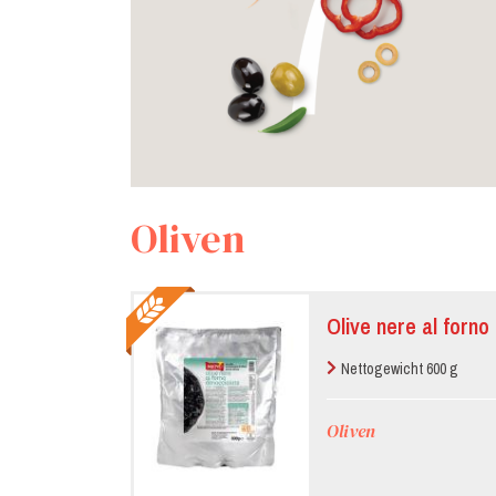
Oliven
Olive nere al forn
Nettogewicht 600 g
Oliven