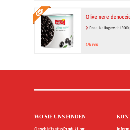
Olive nere denoccio
Dose, Nettogewicht 3000 
Oliven
WO SIE UNS FINDEN
KONT
Geschäftssitz/Produktion:
Inform