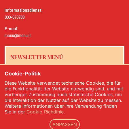
Informationsdienst:
800-070783
E-mail:
menu@menu.it
NEWSLETTER MENÙ
Cookie-Politik
Diese Website verwendet technische Cookies, die für
Ja, ich möchte den Newsletter von Menù erhalten
*
die Funktionalität der Website notwendig sind, und mit
vorheriger Zustimmung auch statistische Cookies, um
die Interaktion der Nutzer auf der Website zu messen.
MELDEN SIE SICH AN
Weitere Informationen über ihre Verwendung finden
Sie in der
Cookie-Richtlinie
.
ANPASSEN