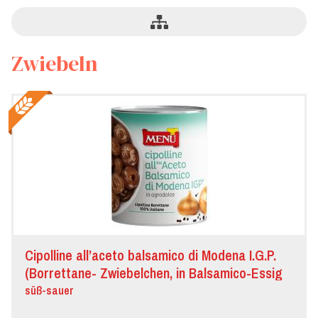
Zwiebeln
Cipolline all’aceto balsamico di Modena I.G.P.
(Borrettane- Zwiebelchen, in Balsamico-Essig
aus Modena G.G.A. eingelegt)
süß-sauer