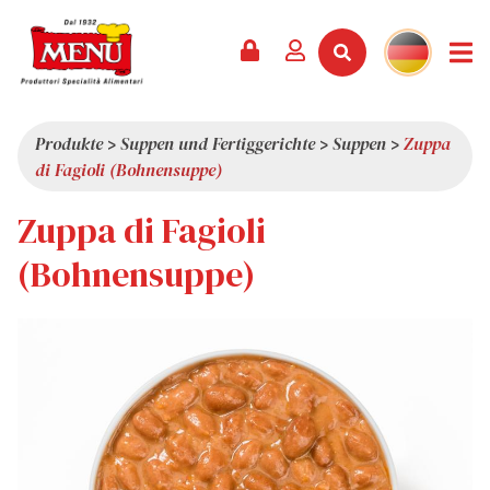
PRODUKTE +
REZEPTE
MAGAZIN
VERANSTALTUNGEN
NEWS +
FIRMA +
KONTAKT
VIDEOS
KATALOG
NEUHEITEN
ÜBER UNS
Produkte
>
Suppen und Fertiggerichte
>
Suppen
>
Zuppa
di Fagioli (Bohnensuppe)
SERVICES
PRÄMIEN
QUALITÄT
Zuppa di Fagioli
PRESSESCHAU
WERTE
INTERESSANTES
(Bohnensuppe)
SHOWROOM
ARBEITEN SIE MIT UNS