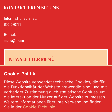
KONTAKTIEREN SIE UNS
Informationsdienst:
800-070783
E-mail:
menu@menu.it
NEWSLETTER MENÙ
Cookie-Politik
Diese Website verwendet technische Cookies, die für
Ja, ich möchte den Newsletter von Menù erhalten
*
die Funktionalität der Website notwendig sind, und mit
vorheriger Zustimmung auch statistische Cookies, um
die Interaktion der Nutzer auf der Website zu messen.
MELDEN SIE SICH AN
Weitere Informationen über ihre Verwendung finden
Sie in der
Cookie-Richtlinie
.