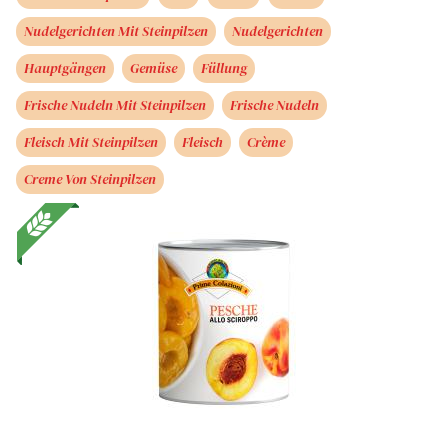
Nudelgerichten Mit Steinpilzen
Nudelgerichten
Hauptgängen
Gemüse
Füllung
Frische Nudeln Mit Steinpilzen
Frische Nudeln
Fleisch Mit Steinpilzen
Fleisch
Crème
Creme Von Steinpilzen