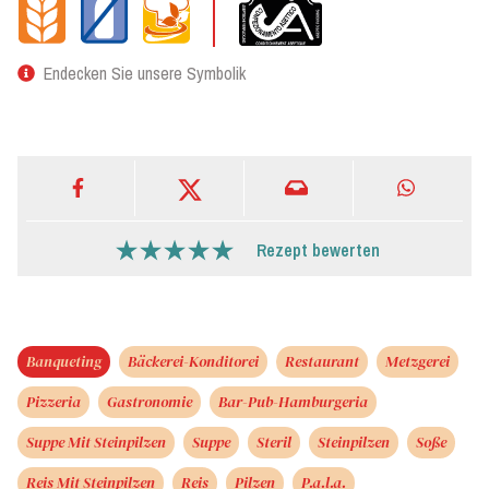
Endecken Sie unsere Symbolik
Rezept bewerten
Banqueting
Bäckerei-Konditorei
Restaurant
Metzgerei
Pizzeria
Gastronomie
Bar-Pub-Hamburgeria
Suppe Mit Steinpilzen
Suppe
Steril
Steinpilzen
Soße
Reis Mit Steinpilzen
Reis
Pilzen
P.a.l.a.