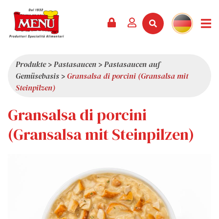
PRODUKTE +
REZEPTE
MAGAZIN
VERANSTALTUNGEN
NEWS +
FIRMA +
KONTAKT
VIDEOS
KATALOG
NEUHEITEN
ÜBER UNS
Produkte
>
Pastasaucen
>
Pastasaucen auf
Gemüsebasis
>
Gransalsa di porcini (Gransalsa mit
SERVICES
PRÄMIEN
QUALITÄT
Steinpilzen)
PRESSESCHAU
WERTE
Gransalsa di porcini
INTERESSANTES
(Gransalsa mit Steinpilzen)
SHOWROOM
ARBEITEN SIE MIT UNS