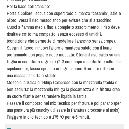
Per la base dell'arancino:
Porta a bollore l'acqua con superbrodo di manzo "casamia", sale e
alloro. Versa il riso mescolando per evitare che si attacchino.
Cuoci a fiamma media fino a completo assorbimento: il riso deve
risultare cotto ma compatto, senza eccesso di umidità
(condizione che permette di modellare l'arancino senza crepe).
Spegni il fuoco, rimuovi l'alloro e manteca subito con il burro,
profumando con pepe e noce moscata. Stendi il riso caldo su una
teglia in uno strato regolare (2-3 cm), copri a contatto e raffredda
rapidamente; lascia riposare in frigo almeno 4 ore per ottenere
una massa asciutta e stabile.
Mescola la Salsa di 'Nduja Calabrese con la mozzarella fredda e
ben asciutta: la mozzarella mitiga la piccantezza e in frittura
crea
un cuore filante senza rendere liquida la farcia.
Passare il composto nel mix tecnico per frittura e poi panarlo (per
una panatura più crunchy utilizzare
la Panatura croccante al mais).
Friggere in olio tecnico a 175 °C per 4-5 minuti.