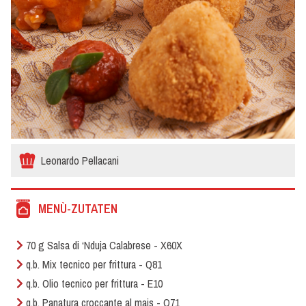
Leonardo Pellacani
MENÙ-ZUTATEN
70 g Salsa di ‘Nduja Calabrese - X60X
q.b. Mix tecnico per frittura - Q81
q.b. Olio tecnico per frittura - E10
q.b. Panatura croccante al mais - Q71