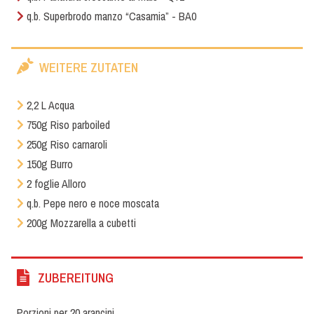
q.b. Superbrodo manzo “Casamia” - BA0
WEITERE ZUTATEN
2,2 L Acqua
750g Riso parboiled
250g Riso carnaroli
150g Burro
2 foglie Alloro
q.b. Pepe nero e noce moscata
200g Mozzarella a cubetti
ZUBEREITUNG
Porzioni per 20 arancini